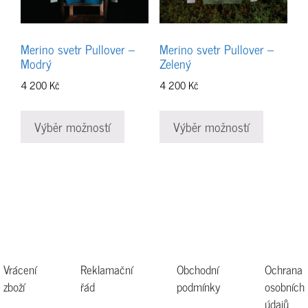
produktu
produktu
Merino svetr Pullover –
Merino svetr Pullover –
Modrý
Zelený
4 200
Kč
4 200
Kč
Tento
Tento
produkt
produkt
Výběr možností
Výběr možností
má
má
více
více
variant.
variant.
Možnosti
Možnosti
lze
lze
vybrat
vybrat
na
na
Vrácení
Reklamační
Obchodní
Ochrana
stránce
stránce
zboží
řád
podmínky
osobních
produktu
produktu
údajů