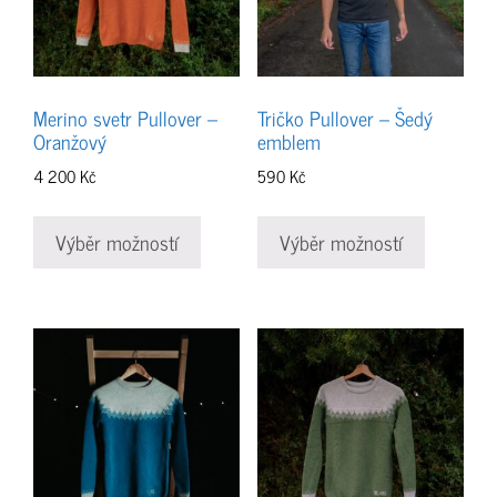
Merino svetr Pullover –
Tričko Pullover – Šedý
Oranžový
emblem
4 200
Kč
590
Kč
Tento
Tento
produkt
produkt
Výběr možností
Výběr možností
má
má
více
více
variant.
variant.
Možnosti
Možnosti
lze
lze
vybrat
vybrat
na
na
stránce
stránce